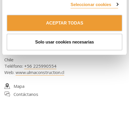
Seleccionar cookies
ACEPTAR TODAS
Delegación Sur
ULMA Chile - Andamios y Moldajes, S.p.A.
Solo usar cookies necesarias
Autop. Talcahuano 8696 Of. 604, Hualpén
4070095 CONCEPCIÓN
Chile
Teléfono
:
+56 225990554
Web
:
www.ulmaconstruction.cl
Mapa
Contáctanos