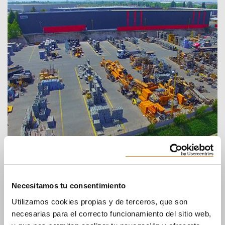
Sede en Chile
ULMA Chile - Andamios y Moldajes, S.p.A.
Necesitamos tu consentimiento
Vizcaya n° 325 – Pudahuel
(Ruta 68, Camino Noviciado)
Utilizamos cookies propias y de terceros, que son
SANTIAGO
necesarias para el correcto funcionamiento del sitio web,
Chile