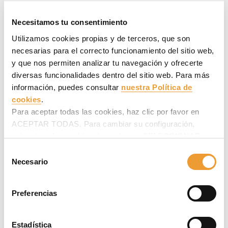
Situado en la capital checa, forma parte de una red de 8 km
de infraestructuras que ubicarán el tráfico en el subsuelo de
Necesitamos tu consentimiento
la capital.
Utilizamos cookies propias y de terceros, que son
necesarias para el correcto funcionamiento del sitio web,
y que nos permiten analizar tu navegación y ofrecerte
diversas funcionalidades dentro del sitio web. Para más
información, puedes consultar
nuestra Política de
cookies
.
Para aceptar todas las cookies, haz clic por favor en
ACEPTAR TODAS. Para cambiar su configuración,
selecciona las cookies deseadas en SELECCIONAR
COOKIES y haz clic en ACEPTAR MI SELECCIÓN
Selección
después.
Necesario
de
consentimiento
Metro de Roma, Línea C, Italia
Preferencias
La Línea C, que unirá periferia y centro de la ciudad, se
convertirá en la mayor vía de transporte público de Italia y la
Estadística