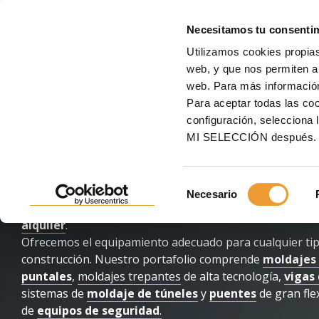
MOLD
Necesitamos tu consenti
Utilizamos cookies propias
Inicio
Moldajes
web, y que nos permiten an
web. Para más informació
MOLDAJES DE GRANDE
Para aceptar todas las c
configuración, seleccio
PRESTACIONES
MI SELECCIÓN después.
Selección
Una gran selección de
sistemas de moldaje
ULMA Con
Necesario
de
moldaje
de todo tipo de estructuras de hormigón
, t
consentimiento
alquiler
.
Ofrecemos el equipamiento adecuado para cualquier tip
construcción. Nuestro portafolio comprende
moldaje
s
puntales
,
moldajes trepantes
de alta tecnología,
vigas
sistemas de
moldaje
de túneles
y
puentes
de gran fle
de
equipos de seguridad
.