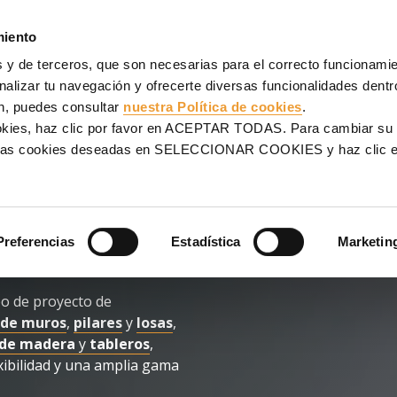
AJES
ANDAMIOS
PROYECTOS
VENTA
SERVICIOS
miento
 y de terceros, que son necesarias para el correcto funcionamien
alizar tu navegación y ofrecerte diversas funcionalidades dentro
n, puedes consultar
nuestra Política de cookies
.
S
ookies, haz clic por favor en ACEPTAR TODAS. Para cambiar su
na las cookies deseadas en SELECCIONAR COOKIES y haz clic
struction
para el
Preferencias
Estadística
Marketin
anto en
venta
como en
o de proyecto de
 de muros
,
pilares
y
losas
,
 de madera
y
tableros
,
xibilidad y una amplia gama