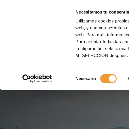
MOLD
Necesitamos tu consenti
Utilizamos cookies propias
Inicio
Servicios
Equipos premontados
web, y que nos permiten an
web. Para más informació
EQUIPOS PREMONTADO
Para aceptar todas las c
configuración, seleccio
MI SELECCIÓN después.
Porque ganar un día es ganar rentabilidad
Selección
Necesario
de
consentimiento