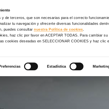
AJES
ANDAMIOS
PROYECTOS
VENTA
SERVICIOS
miento
 y de terceros, que son necesarias para el correcto funcionamien
alizar tu navegación y ofrecerte diversas funcionalidades dentro
n, puedes consultar
nuestra Política de cookies
.
S
ookies, haz clic por favor en ACEPTAR TODAS. Para cambiar su
na las cookies deseadas en SELECCIONAR COOKIES y haz clic
Preferencias
Estadística
Marketin