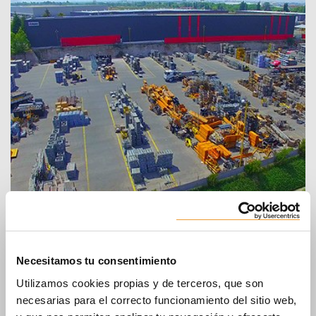
Sede en Chile
ULMA Chile - Andamios y Moldajes, S.p.A.
Necesitamos tu consentimiento
Vizcaya n° 325 – Pudahuel
(Ruta 68, Camino Noviciado)
Utilizamos cookies propias y de terceros, que son
SANTIAGO
necesarias para el correcto funcionamiento del sitio web,
Chile