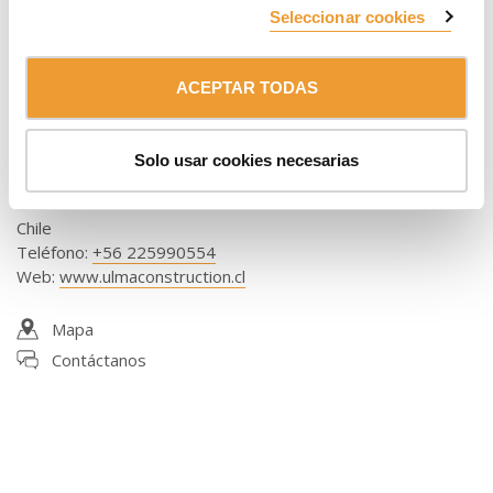
Seleccionar cookies
ACEPTAR TODAS
Delegación Sur
ULMA Chile - Andamios y Moldajes, S.p.A.
Solo usar cookies necesarias
Autop. Talcahuano 8696 Of. 604, Hualpén
4070095 CONCEPCIÓN
Chile
Teléfono
:
+56 225990554
Web
:
www.ulmaconstruction.cl
Mapa
Contáctanos