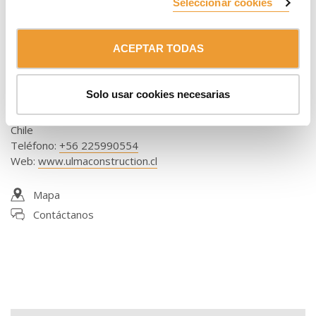
Seleccionar cookies
ACEPTAR TODAS
Delegación Sur
ULMA Chile - Andamios y Moldajes, S.p.A.
Solo usar cookies necesarias
Autop. Talcahuano 8696 Of. 604, Hualpén
4070095 CONCEPCIÓN
Chile
Teléfono
:
+56 225990554
Web
:
www.ulmaconstruction.cl
Mapa
Contáctanos