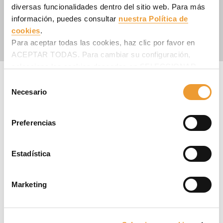
Web
:
www.ulmaconstruction.cl
diversas funcionalidades dentro del sitio web. Para más
información, puedes consultar
nuestra Política de
Mapa
cookies
.
Contáctanos
Para aceptar todas las cookies, haz clic por favor en
ACEPTAR TODAS. Para cambiar su configuración,
selecciona las cookies deseadas en SELECCIONAR
COOKIES y haz clic en ACEPTAR MI SELECCIÓN
Selección
después.
Delegación Norte
Necesario
de
consentimiento
ULMA Chile - Andamios y Moldajes, S.p.A.
Calle Lapislázuli N° 599
Preferencias
1240000 ANTOFAGASTA
Chile
Estadística
Teléfono
:
+56 225990512
Web
:
www.ulmaconstruction.cl
Marketing
Mapa
Contáctanos