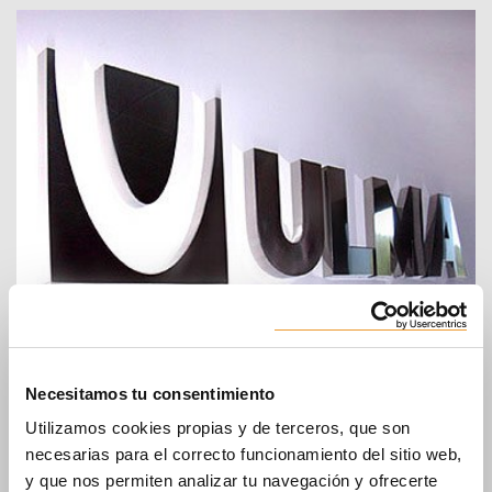
ULMA Chile - Andamios y Moldajes, S.p.A.
Necesitamos tu consentimiento
Autop. Talcahuano 8696 Of. 604, Hualpén
Utilizamos cookies propias y de terceros, que son
4070095 CONCEPCIÓN
Chile
necesarias para el correcto funcionamiento del sitio web,
Teléfono
:
+56 225990554
y que nos permiten analizar tu navegación y ofrecerte