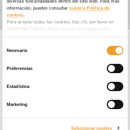
diversas funcionalidades dentro del sitio web. Para más
información, puedes consultar
nuestra Política de
Mapa
cookies
.
Contáctanos
Para aceptar todas las cookies, haz clic por favor en
ACEPTAR TODAS. Para cambiar su configuración,
selecciona las cookies deseadas en SELECCIONAR
COOKIES y haz clic en ACEPTAR MI SELECCIÓN
Selección
Delegación Norte
después.
Necesario
de
ULMA Chile - Andamios y Moldajes, S.p.A.
consentimiento
Calle Lapislázuli N° 599
Preferencias
1240000 ANTOFAGASTA
Chile
Teléfono
:
+56 225990512
Estadística
Web
:
www.ulmaconstruction.cl
Mapa
Marketing
Contáctanos
Seleccionar cookies