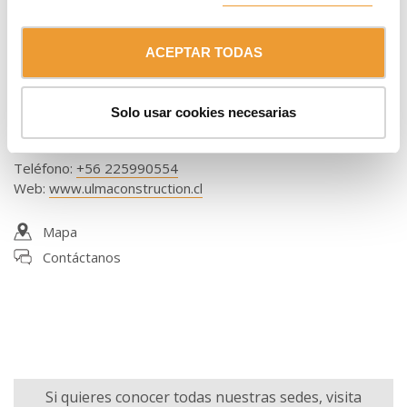
ACEPTAR TODAS
Delegación Sur
ULMA Chile - Andamios y Moldajes, S.p.A.
Autop. Talcahuano 8696 Of. 604, Hualpén
Solo usar cookies necesarias
4070095 CONCEPCIÓN
Chile
Teléfono
:
+56 225990554
Web
:
www.ulmaconstruction.cl
Mapa
Contáctanos
Si quieres conocer todas nuestras sedes, visita