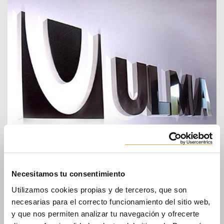
ULMA Chile - Andamios y Moldajes, S.p.A.
Necesitamos tu consentimiento
Calle Lapislázuli N° 599
1240000 ANTOFAGASTA
Utilizamos cookies propias y de terceros, que son
Chile
necesarias para el correcto funcionamiento del sitio web,
Teléfono
:
+56 225990512
y que nos permiten analizar tu navegación y ofrecerte
Web
:
www.ulmaconstruction.cl