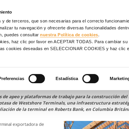
AJES
ANDAMIOS
PROYECTOS
VENTA
SERVICIOS
miento
 y de terceros, que son necesarias para el correcto funcionamien
 almacenamiento de potasa de Canadá
alizar tu navegación y ofrecerte diversas funcionalidades dentro
n, puedes consultar
nuestra Política de cookies
.
 en uno de los mayores
ookies, haz clic por favor en ACEPTAR TODAS. Para cambiar su
na las cookies deseadas en SELECCIONAR COOKIES y haz clic
almacenamiento de potasa 
Preferencias
Estadística
Marketin
 de apeo y plataformas de trabajo para la construcción del
otasa de Westshore Terminals, una infraestructura estraté
iación de la terminal en Roberts Bank, en Columbia Britán
erminal exportadora de