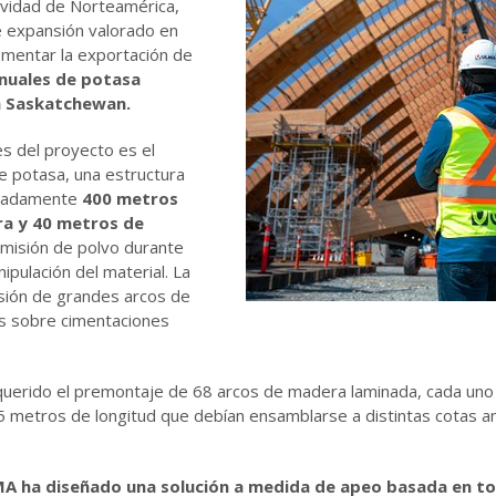
ividad de Norteamérica,
e expansión valorado en
ementar la exportación de
anuales de potasa
n Saskatchewan.
s del proyecto es el
e potasa, una estructura
imadamente
400 metros
ra y 40 metros de
emisión de polvo durante
pulación del material. La
sión de grandes arcos de
s sobre cimentaciones
requerido el premontaje de 68 arcos de madera laminada, cada un
etros de longitud que debían ensamblarse a distintas cotas an
A ha diseñado una solución a medida de apeo basada en
to