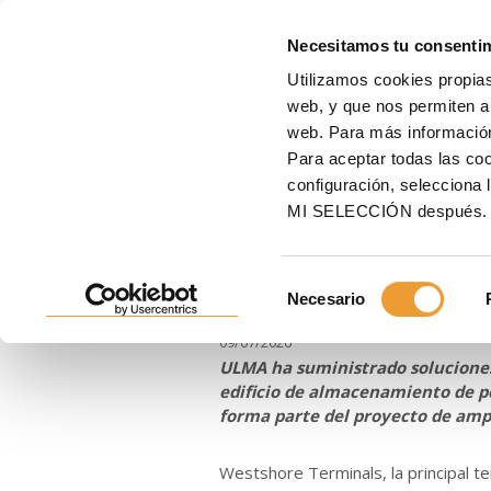
MOLD
Necesitamos tu consenti
Utilizamos cookies propias
Inicio
ULMA
Noticias
ULMA participa en uno de los mayores proyectos de
web, y que nos permiten an
web. Para más informació
ULMA participa
Para aceptar todas las c
configuración, seleccio
proyectos de 
MI SELECCIÓN después.
Canadá
Selección
Necesario
de
consentimiento
09/07/2026
ULMA ha suministrado soluciones
edificio de almacenamiento de p
forma parte del proyecto de ampl
Westshore Terminals, la principal t