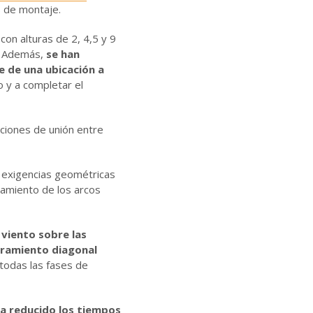
s de montaje.
on alturas de 2, 4,5 y 9
s. Además,
se han
 de una ubicación a
o y a completar el
ciones de unión entre
s exigencias geométricas
neamiento de los arcos
 viento sobre las
tramiento diagonal
 todas las fases de
ha reducido los tiempos