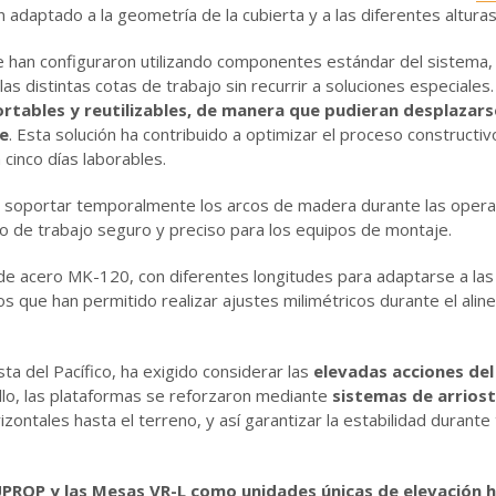
n adaptado a la geometría de la cubierta y a las diferentes altura
han configuraron utilizando componentes estándar del sistema, c
las distintas cotas de trabajo sin recurrir a soluciones especiale
tables y reutilizables, de manera que pudieran desplazarse
e
. Esta solución ha contribuido a optimizar el proceso constructiv
cinco días laborables.
 soportar temporalmente los arcos de madera durante las opera
 de trabajo seguro y preciso para los equipos de montaje.
 de acero MK-120, con diferentes longitudes para adaptarse a la
os que han permitido realizar ajustes milimétricos durante el ali
osta del Pacífico, ha exigido considerar las
elevadas acciones del
ello, las plataformas se reforzaron mediante
sistemas de arrios
izontales hasta el terreno, y así garantizar la estabilidad durante
UPROP y las Mesas VR-L como unidades únicas de elevación 