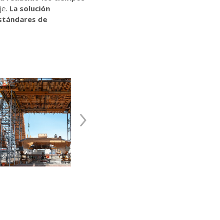
je.
La solución
stándares de
›