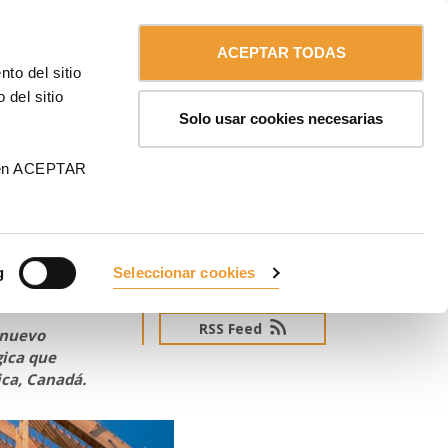
Contáctanos
Chile
ULMA
ACEPTAR TODAS
to del sitio
 del sitio
Solo usar cookies necesarias
 en ACEPTAR
de
g
Seleccionar cookies
SUSCRÍBETE AL NEWSLETTER
RSS Feed
 nuevo
gica que
ica, Canadá.