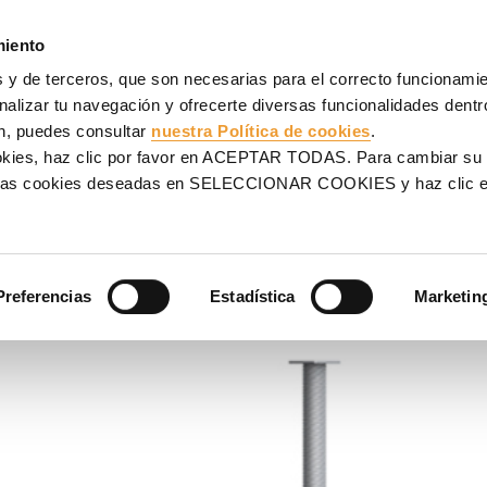
AJES
ANDAMIOS
PROYECTOS
VENTA
SERVICIOS
miento
 y de terceros, que son necesarias para el correcto funcionamien
P
alizar tu navegación y ofrecerte diversas funcionalidades dentro
n, puedes consultar
nuestra Política de cookies
.
UPROP
ookies, haz clic por favor en ACEPTAR TODAS. Para cambiar su
na las cookies deseadas en SELECCIONAR COOKIES y haz clic
s componentes ligeros y
Preferencias
Estadística
Marketin