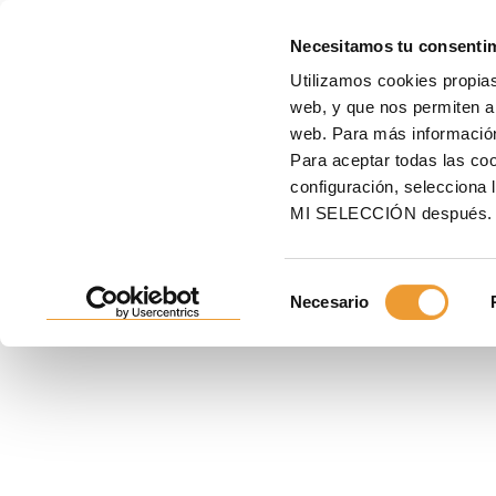
MOLD
Necesitamos tu consenti
Utilizamos cookies propias
Inicio
Moldajes
Puntales y cimbras
Puntales
Puntal de aluminio ALUPRO
web, y que nos permiten an
web. Para más informació
PUNTAL DE ALUMINIO AL
Para aceptar todas las c
configuración, seleccio
Puntales certificados de gran carga. Destacan por su
MI SELECCIÓN después.
configuración en torre de hasta 12 m.
Selección
Necesario
de
consentimiento