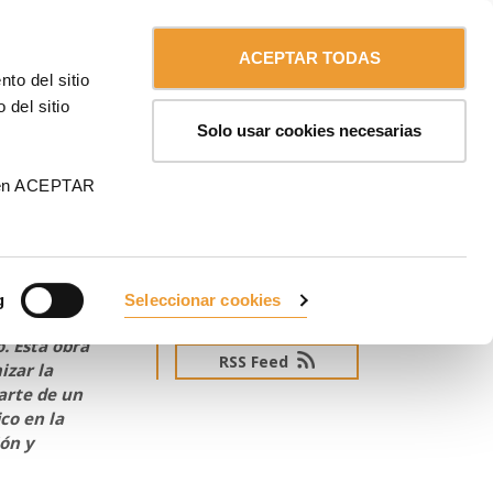
Contáctanos
Chile
ULMA
ACEPTAR TODAS
to del sitio
 del sitio
Solo usar cookies necesarias
 en ACEPTAR
g
Seleccionar cookies
SUSCRÍBETE AL NEWSLETTER
rán las
. Esta obra
RSS Feed
izar la
arte de un
co en la
ión y