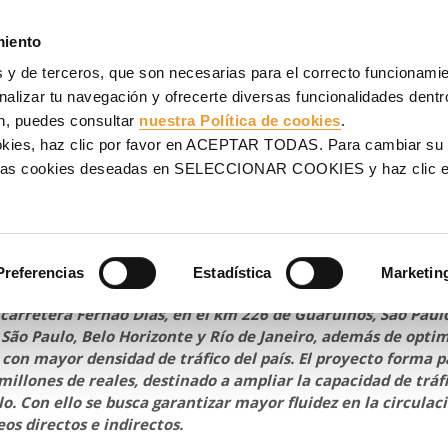
AJES
ANDAMIOS
PROYECTOS
VENTA
SERVICIOS
miento
 y de terceros, que son necesarias para el correcto funcionamien
asil
alizar tu navegación y ofrecerte diversas funcionalidades dentro
n, puedes consultar
nuestra Política de cookies
.
tos que transforman la
ookies, haz clic por favor en ACEPTAR TODAS. Para cambiar su
na las cookies deseadas en SELECCIONAR COOKIES y haz clic
rasil
Preferencias
Estadística
Marketin
iciado la construcción de tres nuevos viaductos que conecta
 carretera Fernão Dias, en el km 226 de Guarulhos, São Paulo
São Paulo, Belo Horizonte y Río de Janeiro, además de optim
 con mayor densidad de tráfico del país. El proyecto forma p
illones de reales, destinado a ampliar la capacidad de tráfi
. Con ello se busca garantizar mayor fluidez en la circulac
os directos e indirectos.