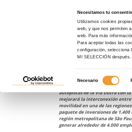
MOLD
Necesitamos tu consenti
Utilizamos cookies propias
Inicio
ULMA
Noticias
Nuevos viaductos que transforman la movilidad en Br
web, y que nos permiten an
web. Para más informació
Nuevos viaduc
Para aceptar todas las c
configuración, seleccio
movilidad en B
MI SELECCIÓN después.
Selección
23/09/2025
Necesario
de
La concesionaria CCR RioSP ha in
consentimiento
autopistas de la Via Dutra con la
mejorará la interconexión entre 
movilidad en una de las regiones
paquete de inversiones de 1.400 m
región metropolitana de São Paulo
generar alrededor de 4.000 emple