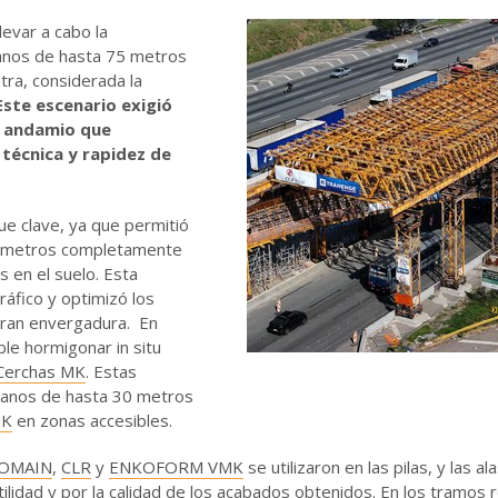
levar a cabo la
vanos de hasta 75 metros
utra, considerada la
Este escenario exigió
y andamio que
técnica y rapidez de
ue clave, ya que permitió
5 metros completamente
 en el suelo. Esta
ráfico y optimizó los
gran envergadura. En
le hormigonar in situ
Cerchas MK
. Estas
 vanos de hasta 30 metros
MK
en zonas accesibles.
 COMAIN
,
CLR
y
ENKOFORM VMK
se utilizaron en las pilas, y las al
ilidad y por la calidad de los acabados obtenidos. En los tramos 