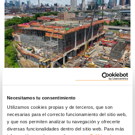
Soluciones de apeo y moldaje como MEGAFRAME,
Necesitamos tu consentimiento
MEGALITE, ENKOFLEX y RKS, se han empleado por su
Utilizamos cookies propias y de terceros, que son
capacidad de respuesta ante las diferentes exigencias
estructurales.
necesarias para el correcto funcionamiento del sitio web,
y que nos permiten analizar tu navegación y ofrecerte
Diseñados en medidas imperiales y adaptados a las
diversas funcionalidades dentro del sitio web. Para más
particularidades del proyecto, ULMA ha suministrado todos