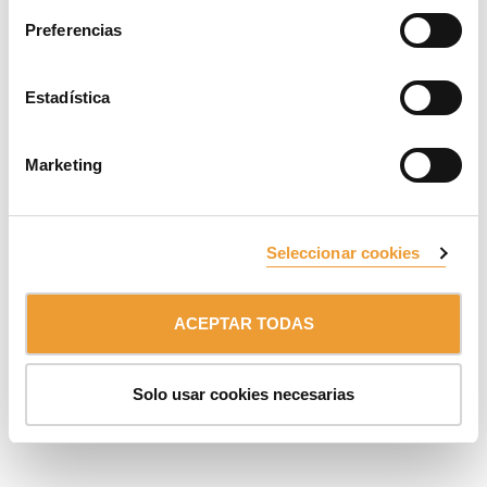
SUSCRÍBETE AL NEWSLETTER
Preferencias
Miembro de:
Grupo ULMA
Estadística
AVISO LEGAL
PROTECCIÓN DE DATOS Y COOKIES
CANAL INTERNO DE INFORMACIÓN
© 2026 ULMA C y E, S.Coop.
Marketing
Seleccionar cookies
ACEPTAR TODAS
Solo usar cookies necesarias