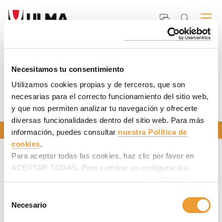
Inicio
ULMA
Sostenibilidad
Documentos row
Necesitamos tu consentimiento
Utilizamos cookies propias y de terceros, que son
necesarias para el correcto funcionamiento del sitio web,
DOCUMENTOS ROW
y que nos permiten analizar tu navegación y ofrecerte
diversas funcionalidades dentro del sitio web. Para más
CONTÁCTANOS
información, puedes consultar
nuestra Política de
cookies
.
Para aceptar todas las cookies, haz clic por favor en
ACEPTAR TODAS. Para cambiar su configuración,
selecciona las cookies deseadas en SELECCIONAR
COOKIES y haz clic en ACEPTAR MI SELECCIÓN
Selección
después.
Necesario
de
consentimiento