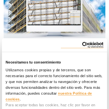
El
objetivo de ULMA con estas herramientas digitales
Necesitamos tu consentimiento
es facilitar el día a día del cliente, incrementar y
mejorar la productividad agilizando los procesos y las
Utilizamos cookies propias y de terceros, que son
gestiones
,
desde el inicio hasta el final del proyecto
.
necesarias para el correcto funcionamiento del sitio web,
Todo nuestro universo BIM a tu alcance para compartir
y que nos permiten analizar tu navegación y ofrecerte
nuestros medios y dar forma a tus ideas.
diversas funcionalidades dentro del sitio web. Para más
información, puedes consultar
nuestra Política de
Las familias de andamio en Revit®, así como el
moldaje
cookies
.
modular ligero COMAIN
se suman a los ya existentes
Para aceptar todas las cookies, haz clic por favor en
sistemas de moldaje: el
moldaje modular ORMA
, el
moldaje