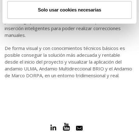
DORPA
en cuestión de segundos sobre una estructura 3D
previamente generada en SketchUp® Pro. El software,
Solo usar cookies necesarias
junto con la posibilidad de generar listas de materiales y
planos a golpe de clic, también cuenta con puntos de
inserción inteligentes para poder realizar correcciones
manuales.
De forma visual y con conocimientos técnicos básicos es
posible conseguir la solución más adecuada y rentable
desde el inicio del proyecto y visualizar la aplicación del
andamio ULMA, Andamio Multidireccional BRIO y el Andamio
de Marco DORPA, en un entorno tridimensional y real.