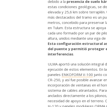
debido a la
presencia de suelo kár
estas condiciones geológicas, se di
elevada y 25,6 km sobre terraplén.
más destacados del tramo es un pu
metros, concebido para preservar la
en Tulum. Esta estructura se apoya 
cada uno formado por un par de pi
altura, unidos mediante una viga de
Esta configuración estructural a
del puente y permitió proteger e
interferencias
.
ULMA aportó una solución integral de
ejecución de estos elementos. En las
paneles
ENKOFORM V-100
junto co
CR-250, y así fue posible avanzar e
incorporación de ventanas en el hor
sistema de cables atirantados. Para
anclados directamente a los pilonos,
necesidad de apoyo en el terreno.
H-120 y
paneles modulares ORMA
p