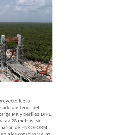
proyecto fue la
nsado posterior del
 carga MK
y perfiles DIPE,
 hasta 28 metros, sin
ombinación de ENKOFORM
uro a las consolas y a las