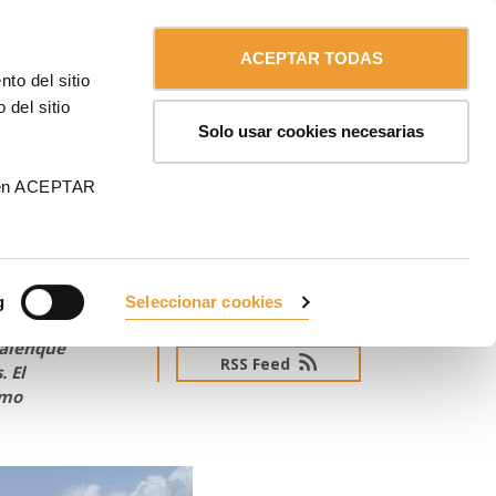
Contáctanos
Chile
ULMA
ACEPTAR TODAS
to del sitio
 del sitio
Solo usar cookies necesarias
n
 en ACEPTAR
g
Seleccionar cookies
SUSCRÍBETE AL NEWSLETTER
o de
Palenque
RSS Feed
 El
smo