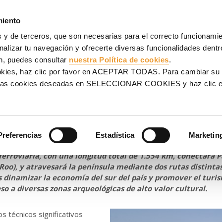
AJES
ANDAMIOS
PROYECTOS
VENTA
SERVICIOS
miento
 y de terceros, que son necesarias para el correcto funcionamien
io atirantado de México
alizar tu navegación y ofrecerte diversas funcionalidades dentro
n, puedes consultar
nuestra Política de cookies
.
ingeniería en el primer tre
ookies, haz clic por favor en ACEPTAR TODAS. Para cambiar su
na las cookies deseadas en SELECCIONAR COOKIES y haz clic
irantado de México
Preferencias
Estadística
Marketin
os proyectos de infraestructura más ambiciosos del Gobiern
 ferroviaria, con una longitud total de 1.554 km, conectará 
oo), y atravesará la península mediante dos rutas distintas.
es dinamizar la economía del sur del país y promover el turi
eso a diversas zonas arqueológicas de alto valor cultural.
s técnicos significativos