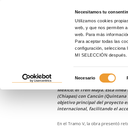
MOLD
Necesitamos tu consenti
Utilizamos cookies propias
Inicio
ULMA
Noticias
Soluciones de ingeniería en el primer tren ferroviar
web, y que nos permiten an
web. Para más informació
Soluciones de 
Para aceptar todas las c
configuración, seleccio
ferroviario at
MI SELECCIÓN después.
Selección
17/06/2025
Necesario
de
ULMA ha participado en uno de l
consentimiento
México: el Tren Maya. Esta línea
(Chiapas) con Cancún (Quintana R
objetivo principal del proyecto 
internacional, facilitando el acc
En el Tramo V, la obra presentó reto