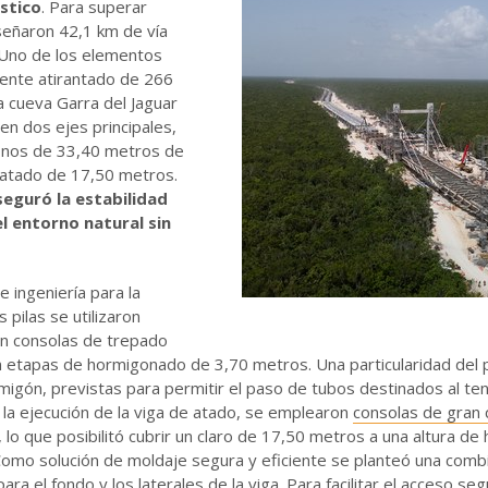
stico
. Para superar
señaron 42,1 km de vía
 Uno de los elementos
ente atirantado de 266
 cueva Garra del Jaguar
en dos ejes principales,
lonos de 33,40 metros de
 atado de 17,50 metros.
seguró la estabilidad
l entorno natural sin
 ingeniería para la
 pilas se utilizaron
n consolas de trepado
n etapas de hormigonado de 3,70 metros. Una particularidad del 
migón, previstas para permitir el paso de tubos destinados al te
 la ejecución de la viga de atado, se emplearon
consolas de gran
 lo que posibilitó cubrir un claro de 17,50 metros a una altura de
 Como solución de moldaje segura y eficiente se planteó una c
ara el fondo y los laterales de la viga. Para facilitar el acceso seg