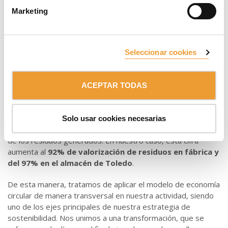
buscamos
reducir el consumo de materias primas
a
Marketing
través de la incorporación de los conceptos de economía
circular en la fase de diseño, reduciendo la cantidad de
materia prima necesaria para fabricar nuestros productos y
buscando alargar su vida útil.
Seleccionar cookies
Finalmente, siguiendo otro de los principios de la economía
circular, tratamos de minimizar la cantidad de residuos que
ACEPTAR TODAS
generamos. Así, contamos con el certificado
Residuo Cero
tanto en nuestra fábrica situada en Oñati, como en nuestro
principal almacén regulador, localizado en Ajofrín, Toledo.
Solo usar cookies necesarias
Esta certificación asegura que valorizamos al menos el 90%
de los residuos generados. En nuestro caso, esta cifra
aumenta al
92% de valorización de residuos en fábrica y
del 97% en el almacén de Toledo
.
De esta manera, tratamos de aplicar el modelo de economía
circular de manera transversal en nuestra actividad, siendo
uno de los ejes principales de nuestra estrategia de
sostenibilidad. Nos unimos a una transformación, que se