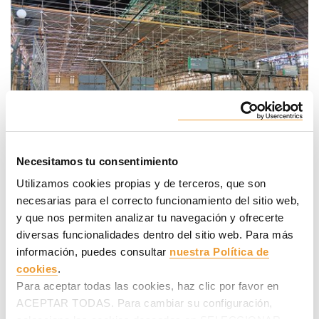
Necesitamos tu consentimiento
La cercha BRIO es un sistema de celosía de andamio
Utilizamos cookies propias y de terceros, que son
utilizado para grandes luces y/o para soportar grandes
necesarias para el correcto funcionamiento del sitio web,
cargas. Así, ofrece la solución ideal para la configuración de
y que nos permiten analizar tu navegación y ofrecerte
pasos porticados de grandes luces en andamios de
diversas funcionalidades dentro del sitio web. Para más
fachada
,
pasarelas de grandes cargas o luces
,
amplias
superficies de trabajo en altura
y
pórticos de cubrición
información, puedes consultar
nuestra Política de
o protecciones de carretera
donde se requieran los
cookies
.
mínimos apoyos posibles sobre el terreno, permitiendo el
Para aceptar todas las cookies, haz clic por favor en
tránsito vial habitual seguro en la parte inferior, durante la
ACEPTAR TODAS. Para cambiar su configuración,
ejecución de la obra.