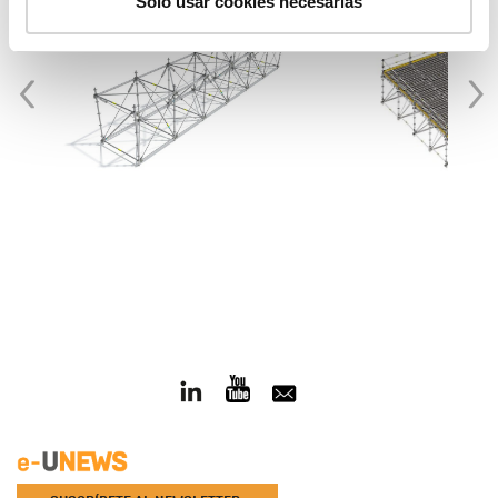
Solo usar cookies necesarias
‹
›