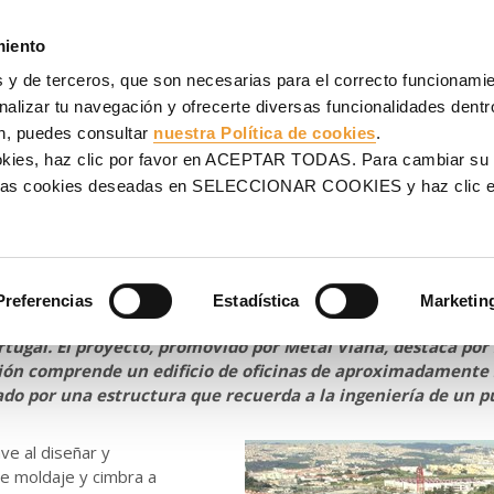
AJES
ANDAMIOS
PROYECTOS
VENTA
SERVICIOS
miento
 y de terceros, que son necesarias para el correcto funcionamien
Norte
alizar tu navegación y ofrecerte diversas funcionalidades dentro
n, puedes consultar
nuestra Política de cookies
.
uspendida que redefine Lis
ookies, haz clic por favor en ACEPTAR TODAS. Para cambiar su
na las cookies deseadas en SELECCIONAR COOKIES y haz clic
Preferencias
Estadística
Marketin
o en Lisboa representa uno de los mayores retos estructura
ugal. El proyecto, promovido por Metal Viana, destaca por
ción comprende un edificio de oficinas de aproximadamente 
ado por una estructura que recuerda a la ingeniería de un p
e al diseñar y
e moldaje y cimbra a