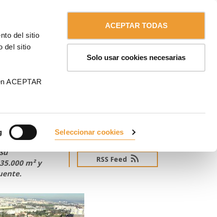
Contáctanos
Chile
ULMA
ACEPTAR TODAS
to del sitio
 del sitio
Solo usar cookies necesarias
boa,
 en ACEPTAR
g
Seleccionar cookies
SUSCRÍBETE AL NEWSLETTER
les
 su
RSS Feed
35.000 m² y
uente.