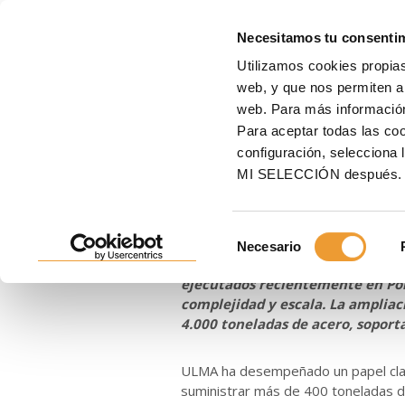
MOLD
Necesitamos tu consenti
Utilizamos cookies propias
Inicio
ULMA
Noticias
Arquitectura suspendida que redefine Lisboa, Torre 
web, y que nos permiten an
web. Para más informació
Arquitectura s
Para aceptar todas las c
configuración, seleccio
Torre Norte
MI SELECCIÓN después.
Selección
29/01/2026
Necesario
de
La ampliación del Centro Colomb
consentimiento
ejecutados recientemente en Port
complejidad y escala. La amplia
4.000 toneladas de acero, soport
ULMA ha desempeñado un papel clav
suministrar más de 400 toneladas d