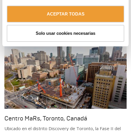
Turismo, Brasilia, Brasil
Impulsado por la Confederación Nacional del Comercio de
ACEPTAR TODAS
Brasil, este complejo de negocios, de 154.465 m², contará
con 4 torres de oficinas de más de 17 plantas.
Solo usar cookies necesarias
Centro MaRs, Toronto, Canadá
Ubicado en el distrito Discovery de Toronto, la Fase II del